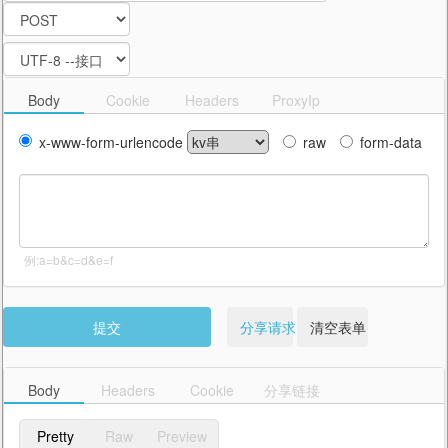
Body
Cookie
Headers
ProxyIp
x-www-form-urlencode
raw
form-data
例:a=b&c=d&e=f
提交
分享请求
清空表单
Body
Headers
Cookie
分享链接
Pretty
Raw
Preview